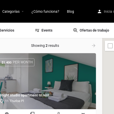
Categorías
¿Cómo funciona?
Blog
Inicia
Servicios
Events
Ofertas de trabajo
Showing
2
results
PER MONTH
$
1.400
Bright studio apartment to rent
11 Thurloe Pl