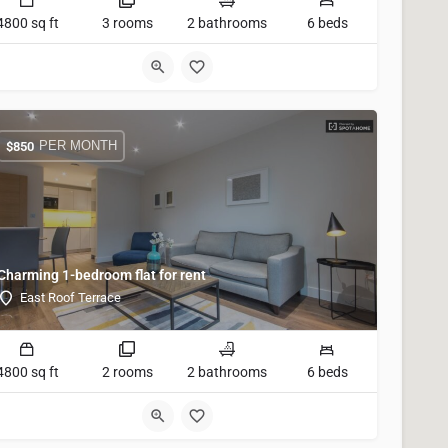
4800 sq ft
3 rooms
2 bathrooms
6 beds
PER MONTH
$
850
Charming 1-bedroom flat for rent
East Roof Terrace
4800 sq ft
2 rooms
2 bathrooms
6 beds