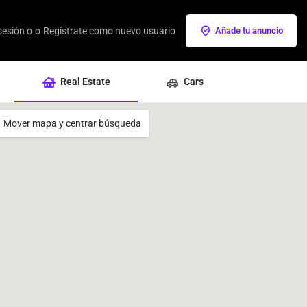
 sesión o
o
Regístrate como nuevo usuario
Añade tu anuncio
Real Estate
Cars
Mover mapa y centrar búsqueda